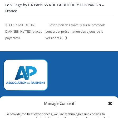
Le Village by CA Paris 55 RUE LA BOETIE 75008 PARIS 8 –
France
COCKTAIL DE FIN
Restitution des travaux sur le protocole
D’ANNEE INVITES (places
concert et présentation des ajouts de la
payantes)
version V3.3
Association du Paiement
Manage Consent
128 rue de la Boétie
To provide the best experiences, we use technologies like cookies to
75008 PARIS