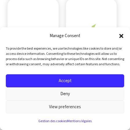
Manage Consent
To provide the best experiences, we use technologies like cookies to store and/or
access device information. Consenting to these technologies will allow us to
process data such as browsing behavior or unique IDs on this site. Not consenting
or withdrawing consent, may adversely affect certain features and functions.
EXM
FAMOCO
Accept
+
+
Deny
View preferences
Gestion des cookies
Mentions légales