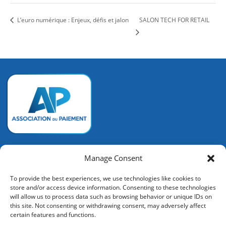
L’euro numérique : Enjeux, défis et jalon
SALON TECH FOR RETAIL
Association du Paiement
Manage Consent
128 rue de la Boétie
To provide the best experiences, we use technologies like cookies to
75008 PARIS
store and/or access device information. Consenting to these technologies
+33 (0) 6 72 14 92 53
will allow us to process data such as browsing behavior or unique IDs on
contact@associationdupaiement.fr
this site. Not consenting or withdrawing consent, may adversely affect
certain features and functions.