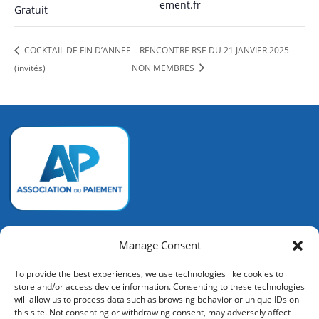
ement.fr
Gratuit
COCKTAIL DE FIN D’ANNEE
RENCONTRE RSE DU 21 JANVIER 2025
(invités)
NON MEMBRES
Association du Paiement
Manage Consent
128 rue de la Boétie
To provide the best experiences, we use technologies like cookies to
75008 PARIS
store and/or access device information. Consenting to these technologies
+33 (0) 6 72 14 92 53
will allow us to process data such as browsing behavior or unique IDs on
contact@associationdupaiement.fr
this site. Not consenting or withdrawing consent, may adversely affect