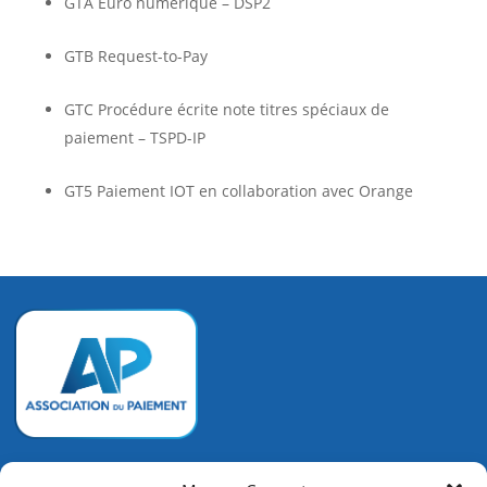
GTA Euro numérique – DSP2
GTB Request-to-Pay
GTC Procédure écrite note titres spéciaux de
paiement – TSPD-IP
GT5 Paiement IOT en collaboration avec Orange
Association du Paiement