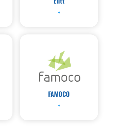
K
Elitt
+
FAMOCO
+