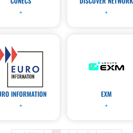
CONECS
DISCOVER NETWOR
+
+
URO INFORMATION
EXM
+
+