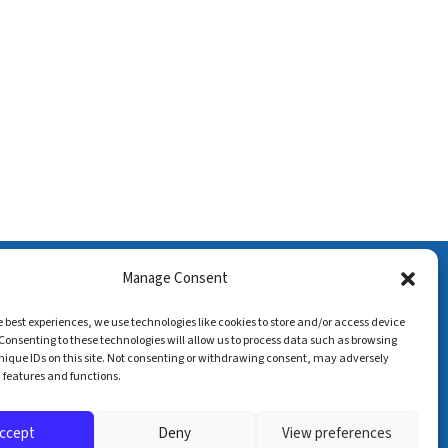
Association du Paiement
Manage Consent
128 rue de la Boétie
e best experiences, we use technologies like cookies to store and/or access device
75008 PARIS
Consenting to these technologies will allow us to process data such as browsing
nique IDs on this site. Not consenting or withdrawing consent, may adversely
+33 (0) 6 72 14 92 53
n features and functions.
contact@associationdupaiement.fr
ccept
Deny
View preferences