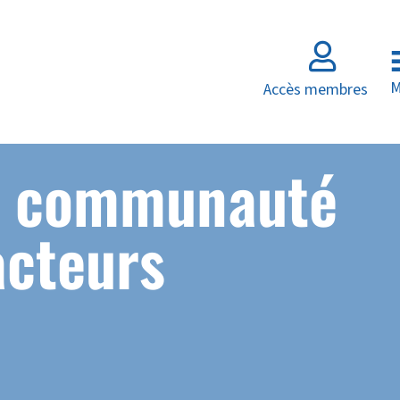

M
Accès membres
e communauté
acteurs