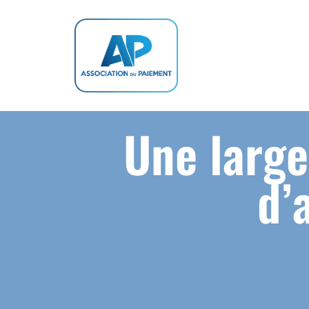
Une larg
d’