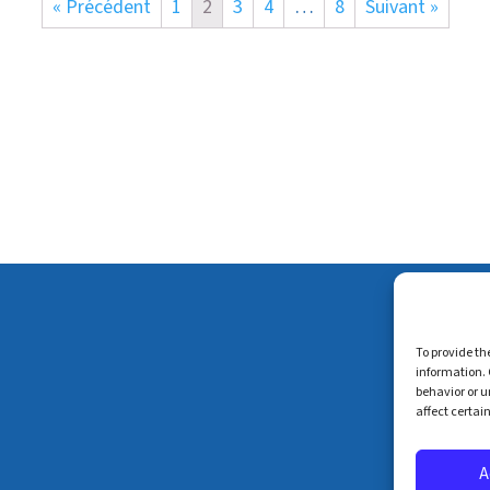
« Précédent
1
2
3
4
…
8
Suivant »
To provide th
information. 
behavior or u
affect certai
A