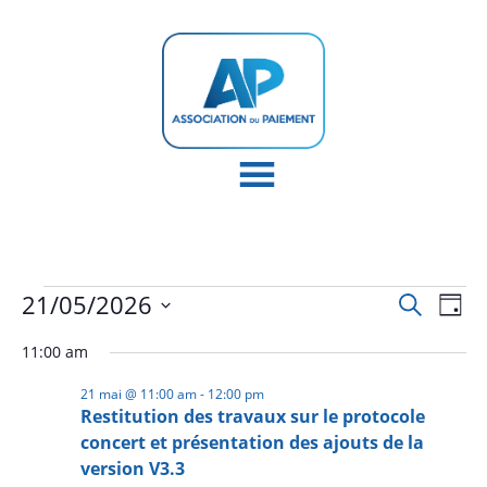
Évènements
Recher
Nav
21/05/2026
Recherche
Jour
de
et
for
Sélectionnez
vu
naviga
11:00 am
21
une
Év
de
date.
mai
21 mai @ 11:00 am
-
12:00 pm
vues
Restitution des travaux sur le protocole
2026
Évène
concert et présentation des ajouts de la
version V3.3