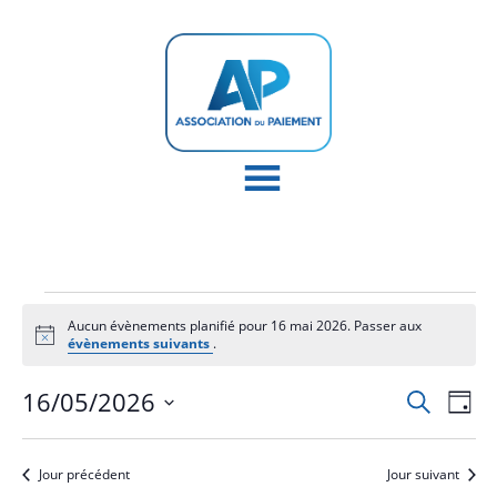
Évènements
Aucun évènements planifié pour 16 mai 2026. Passer aux
for
Notice
évènements suivants
.
16
Recher
Nav
mai
16/05/2026
Recherche
Jour
de
et
2026
Sélectionnez
vu
naviga
une
Év
Jour précédent
Jour suivant
de
date.