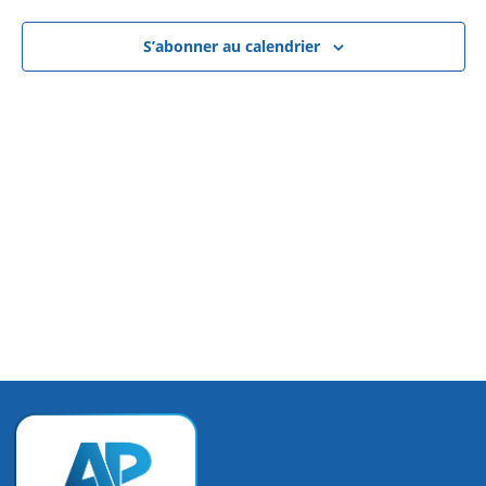
vues
Évène
S’abonner au calendrier