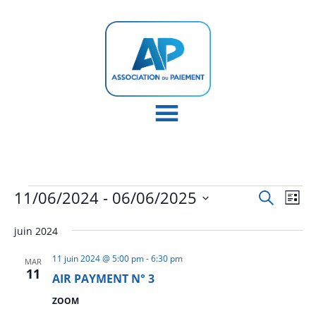
Évènements
Recher
Nav
11/06/2024
 - 
06/06/2025
Recherche
Liste
de
et
Sélectionnez
vu
naviga
juin 2024
une
Év
de
date.
11 juin 2024 @ 5:00 pm
-
6:30 pm
MAR
vues
11
AIR PAYMENT N° 3
Évène
ZOOM